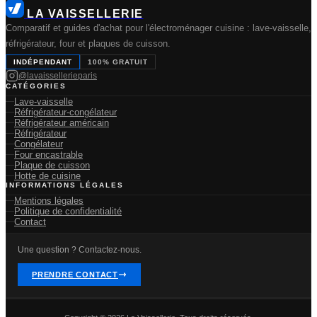
LA VAISSELLERIE
Comparatif et guides d'achat pour l'électroménager cuisine : lave-vaisselle,
réfrigérateur, four et plaques de cuisson.
INDÉPENDANT
100% GRATUIT
@lavaissellerieparis
CATÉGORIES
Lave-vaisselle
Réfrigérateur-congélateur
Réfrigérateur américain
Réfrigérateur
Congélateur
Four encastrable
Plaque de cuisson
Hotte de cuisine
INFORMATIONS LÉGALES
Mentions légales
Politique de confidentialité
Contact
Une question ? Contactez-nous.
PRENDRE CONTACT