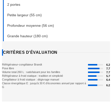
2 portes
Petite largeur (55 cm)
Profondeur moyenne (56 cm)
Grande hauteur (180 cm)
CRITÈRES D'ÉVALUATION
Réfrigérateur-congélateur Brandt
6.2
Pose libre
7.7
Volume total 260 L : satisfaisant pour les familles
7.7
Réfrigérateur à froid statique : tradition et simplicité
5.7
Congélateur à froid statique : dégivrage manuel
6.4
Classe énergétique E : jusqu'à 30 € d'économies annuel par rapport à
6.2
G