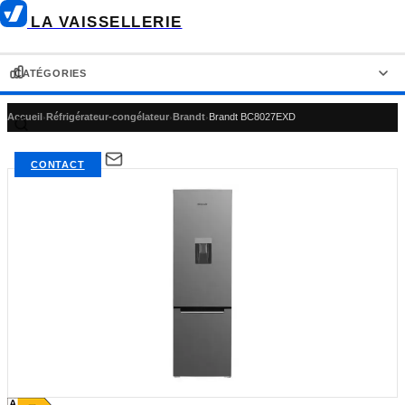
LA VAISSELLERIE
CATÉGORIES
Accueil
›
Réfrigérateur-congélateur
›
Brandt
›
Brandt BC8027EXD
LAVE-VAISSELLE
RÉFRIGÉRATEUR-CONGÉLATEUR
CONTACT
RÉFRIGÉRATEUR AMÉRICAIN
RÉFRIGÉRATEUR
CONGÉLATEUR
FOUR ENCASTRABLE
PLAQUE DE CUISSON
HOTTE DE CUISINE