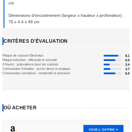
cm
Dimensions d'encastrement (largeur x hauteur x profondeur) :
75 x 4.4 x 49 cm
CRITÈRES D'ÉVALUATION
Plaque de cuisson Electrolux
8.1
Plaque induction : efficacité et sécurité
6.5
4 foyers : polyvalence pour les cuistots
3.4
Commandes frontales : accès direct et pratique
3.7
Commandes sensitives : modernité et précision
6.5
OÙ ACHETER
VOIR L'OFFRE