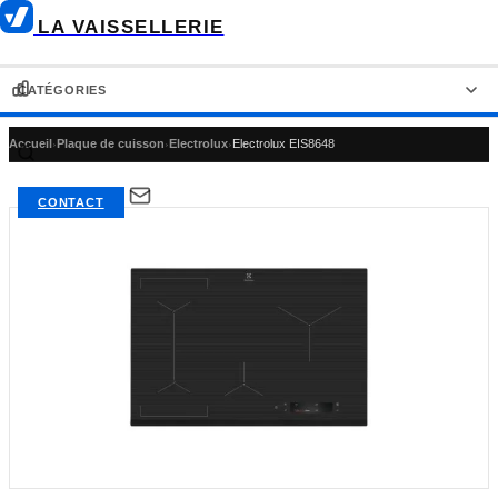
LA VAISSELLERIE
CATÉGORIES
Accueil
›
Plaque de cuisson
›
Electrolux
›
Electrolux EIS8648
LAVE-VAISSELLE
RÉFRIGÉRATEUR-CONGÉLATEUR
CONTACT
RÉFRIGÉRATEUR AMÉRICAIN
RÉFRIGÉRATEUR
CONGÉLATEUR
FOUR ENCASTRABLE
PLAQUE DE CUISSON
HOTTE DE CUISINE