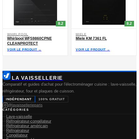
8.2
8.2
WHIRLPOOL
MIELE
Whirlpool WFS9860CPNE
Miele KM 7361 FL
CLEANPROTECT
VOIR LE PRODUIT →
VOIR LE PRODUIT →
LA VAISSELLERIE
Comparatif et guides d'achat pour l'électroménager cuisine : lave-vaisselle,
réfrigérateur, four et plaques de cuisson.
INDÉPENDANT
100% GRATUIT
@lavaissellerieparis
CATÉGORIES
Lave-vaisselle
Réfrigérateur-congélateur
Réfrigérateur américain
Réfrigérateur
Congélateur