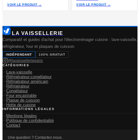
VOIR LE PRODUIT →
VOIR LE PRODUIT →
LA VAISSELLERIE
Comparatif et guides d'achat pour l'électroménager cuisine : lave-vaisselle,
réfrigérateur, four et plaques de cuisson.
INDÉPENDANT
100% GRATUIT
@lavaissellerieparis
CATÉGORIES
Lave-vaisselle
Réfrigérateur-congélateur
Réfrigérateur américain
Réfrigérateur
Congélateur
Four encastrable
Plaque de cuisson
Hotte de cuisine
INFORMATIONS LÉGALES
Mentions légales
Politique de confidentialité
Contact
Une question ? Contactez-nous.