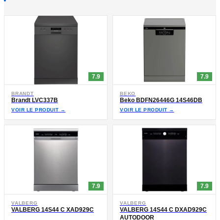
7.9
7.9
BRANDT
BEKO
Brandt LVC337B
Beko BDFN26446G 14S46DB
VOIR LE PRODUIT →
VOIR LE PRODUIT →
7.9
7.9
VALBERG
VALBERG
VALBERG 14S44 C XAD929C
VALBERG 14S44 C DXAD929C
AUTODOOR