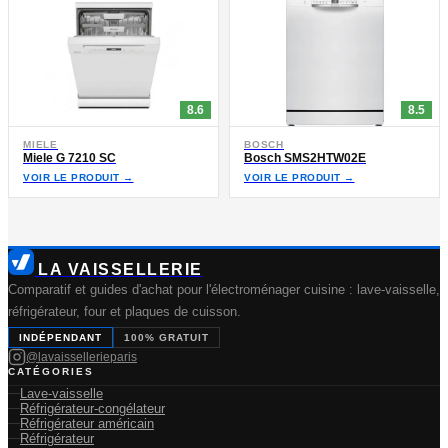
8.6
8.5
MIELE
BOSCH
Miele G 7210 SC
Bosch SMS2HTW02E
VOIR LE PRODUIT →
VOIR LE PRODUIT →
LA VAISSELLERIE
Comparatif et guides d'achat pour l'électroménager cuisine : lave-vaisselle,
réfrigérateur, four et plaques de cuisson.
INDÉPENDANT
100% GRATUIT
@lavaissellerieparis
CATÉGORIES
Lave-vaisselle
Réfrigérateur-congélateur
Réfrigérateur américain
Réfrigérateur