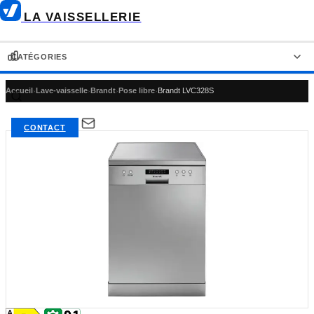
LA VAISSELLERIE
CATÉGORIES
Accueil
›
Lave-vaisselle
›
Brandt
›
Pose libre
›
Brandt LVC328S
LAVE-VAISSELLE
RÉFRIGÉRATEUR-CONGÉLATEUR
CONTACT
RÉFRIGÉRATEUR AMÉRICAIN
RÉFRIGÉRATEUR
CONGÉLATEUR
FOUR ENCASTRABLE
PLAQUE DE CUISSON
HOTTE DE CUISINE