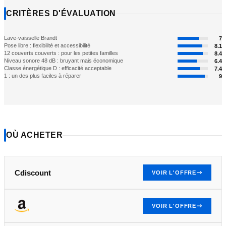
CRITÈRES D'ÉVALUATION
Lave-vaisselle Brandt
7
Pose libre : flexibilité et accessibilité
8.1
12 couverts couverts : pour les petites familles
8.4
Niveau sonore 48 dB : bruyant mais économique
6.4
Classe énergétique D : efficacité acceptable
7.4
1 : un des plus faciles à réparer
9
OÙ ACHETER
Cdiscount
VOIR L'OFFRE
VOIR L'OFFRE