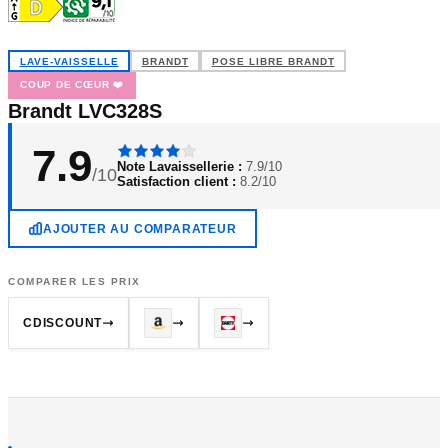
LAVE-VAISSELLE
BRANDT
POSE LIBRE BRANDT
COUP DE CŒUR ❤️
Brandt LVC328S
7.9
Note Lavaissellerie :
7.9/10
/10
Satisfaction client :
8.2/10
AJOUTER AU COMPARATEUR
COMPARER LES PRIX
CDISCOUNT