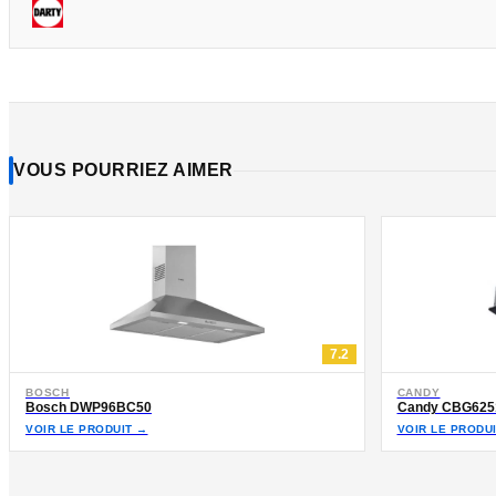
VOUS POURRIEZ AIMER
7.2
BOSCH
CANDY
Bosch DWP96BC50
Candy CBG625
VOIR LE PRODUIT →
VOIR LE PRODU