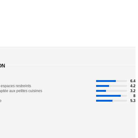
ON
6.4
 espaces restreints
4.2
ptée aux petites cuisines
3.2
8
e
5.3