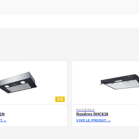
7.2
ROSIÈRES
1N
Rosières RHC638
IT →
VOIR LE PRODUIT →