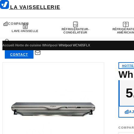
LA VAISSELLERIE
COMPARER
RÉFRIGÉRATEUR-
RÉFRIGÉRAT
LAVE-VAISSELLE
CONGÉLATEUR
AMÉRICAI
Accueil
›
Hotte de cuisine
›
Whirlpool
›
Whirlpool WCN65FLX
CONTACT
HOTTE
Wh
5
A
COMPAR