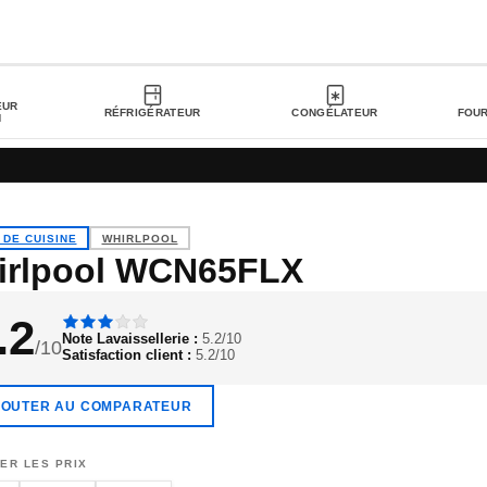
EUR
RÉFRIGÉRATEUR
CONGÉLATEUR
FOU
N
 DE CUISINE
WHIRLPOOL
irlpool WCN65FLX
.2
Note Lavaissellerie :
5.2/10
/10
Satisfaction client :
5.2/10
JOUTER AU COMPARATEUR
ER LES PRIX