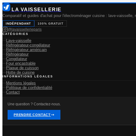
LA VAISSELLERIE
Comparatif et guides d'achat pour l'électroménager cuisine : lave-vaisselle, r
INDÉPENDANT
100% GRATUIT
@lavaissellerieparis
CATÉGORIES
Lave-vaisselle
Réfrigérateur-congélateur
Réfrigérateur américain
Réfrigérateur
Congélateur
Four encastrable
Plaque de cuisson
Hotte de cuisine
INFORMATIONS LÉGALES
Mentions légales
Politique de confidentialité
Contact
Une question ? Contactez-nous.
PRENDRE CONTACT