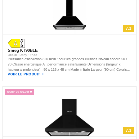
7.1
Smeg KT90BLE
Ubaldi · Darty · Fnac
Puissance d'aspiration 820 m³/h : pour les grandes cuisines Niveau sonore 50 /
70 Classe énergétique A : performance satisfaisante Dimensions (largeur x
hauteur x profondeur) : 90 x 115 x 48 cm Made in Italie Largeur (90 cm) Coloris
VOIR LE PRODUIT
Noir Hotte murale : idéale pour les cuisines compactes
COUP DE CŒUR ❤️
7.1