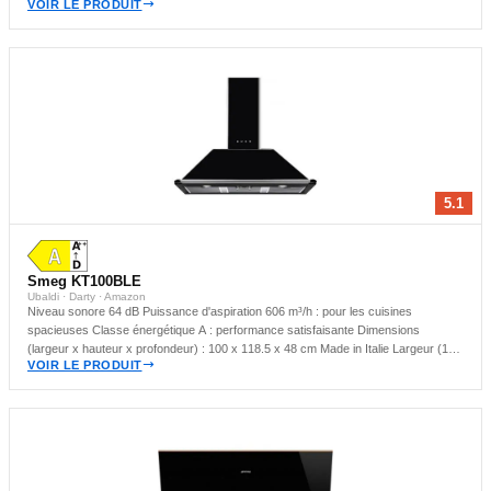
VOIR LE PRODUIT
satisfaisante Hotte murale : idéale pour les cuisines compactes
5.1
Smeg KT100BLE
Ubaldi · Darty · Amazon
Niveau sonore 64 dB Puissance d'aspiration 606 m³/h : pour les cuisines
spacieuses Classe énergétique A : performance satisfaisante Dimensions
(largeur x hauteur x profondeur) : 100 x 118.5 x 48 cm Made in Italie Largeur (100
VOIR LE PRODUIT
cm) Coloris Noir Hotte murale : idéale pour les cuisines compactes