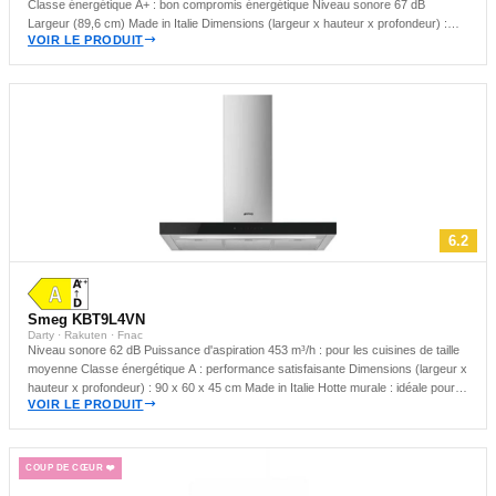
Classe énergétique A+ : bon compromis énergétique Niveau sonore 67 dB
Largeur (89,6 cm) Made in Italie Dimensions (largeur x hauteur x profondeur) :
VOIR LE PRODUIT
89.6 x 122.7 x 49.5 cm Hotte murale : idéale pour les cuisines compactes
6.2
Smeg KBT9L4VN
Darty · Rakuten · Fnac
Niveau sonore 62 dB Puissance d'aspiration 453 m³/h : pour les cuisines de taille
moyenne Classe énergétique A : performance satisfaisante Dimensions (largeur x
hauteur x profondeur) : 90 x 60 x 45 cm Made in Italie Hotte murale : idéale pour
VOIR LE PRODUIT
les cuisines compactes
COUP DE CŒUR ❤️