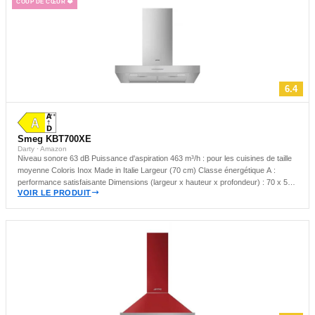
COUP DE CŒUR ❤️
6.4
Smeg KBT700XE
Darty · Amazon
Niveau sonore 63 dB Puissance d'aspiration 463 m³/h : pour les cuisines de taille
moyenne Coloris Inox Made in Italie Largeur (70 cm) Classe énergétique A :
performance satisfaisante Dimensions (largeur x hauteur x profondeur) : 70 x 52
VOIR LE PRODUIT
x 45 cm Hotte murale : idéale pour les cuisines compactes