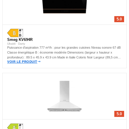
5.0
Smeg KV694R
Ubaldi · Darty
Puissance d'aspiration 777 m³/h : pour les grandes cuisines Niveau sonore 67 dB
Classe énergétique B : économie modérée Dimensions (largeur x hauteur x
profondeur) : 89.5 x 45.9 x 43.9 cm Made in Italie Coloris Noir Largeur (89,5 cm)
VOIR LE PRODUIT
Hotte murale : idéale pour les cuisines compactes
5.0