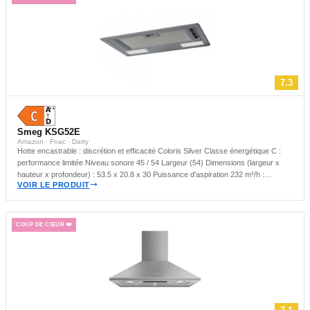
7.3
Smeg KSG52E
Amazon · Fnac · Darty
Hotte encastrable : discrétion et efficacité Coloris Silver Classe énergétique C :
performance limitée Niveau sonore 45 / 54 Largeur (54) Dimensions (largeur x
hauteur x profondeur) : 53.5 x 20.8 x 30 Puissance d'aspiration 232 m³/h :
VOIR LE PRODUIT
adaptée aux petites cuisines Made in Pologne
COUP DE CŒUR ❤️