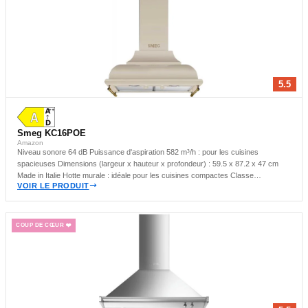
5.5
Smeg KC16POE
Amazon
Niveau sonore 64 dB Puissance d'aspiration 582 m³/h : pour les cuisines
spacieuses Dimensions (largeur x hauteur x profondeur) : 59.5 x 87.2 x 47 cm
Made in Italie Hotte murale : idéale pour les cuisines compactes Classe
VOIR LE PRODUIT
énergétique A : performance satisfaisante
COUP DE CŒUR ❤️