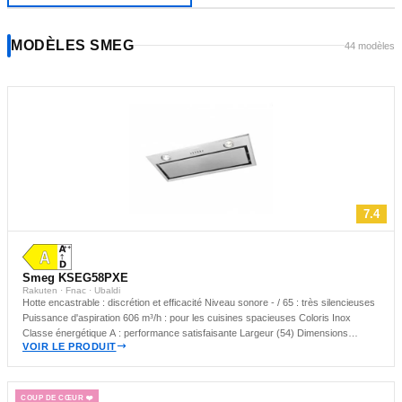
Les mieux notés
Les meilleurs avis
MODÈLES SMEG
44 modèles
CLASSE ÉNERGIE :
Toutes
A+
A
B
C
D
7.4
Smeg KSEG58PXE
Rakuten · Fnac · Ubaldi
Hotte encastrable : discrétion et efficacité Niveau sonore - / 65 : très silencieuses
Puissance d'aspiration 606 m³/h : pour les cuisines spacieuses Coloris Inox
Classe énergétique A : performance satisfaisante Largeur (54) Dimensions
VOIR LE PRODUIT
(largeur x hauteur x profondeur) : 54 x 33.5 x 30 Made in Italie
COUP DE CŒUR ❤️