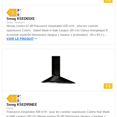
7.1
Smeg KSED65XE
Darty · Amazon
Niveau sonore 67 dB Puissance d'aspiration 635 m³/h : pour les cuisines
spacieuses Coloris : Satiné Made in Italie Largeur (60 cm) Classe énergétique B :
économie modérée Dimensions (largeur x hauteur x profondeur) : 60 x 65.2 x
VOIR LE PRODUIT
51.4 cm Hotte murale : idéale pour les cuisines compactes
7.1
Smeg KSED95NEE
Darty
Puissance d'aspiration 588 m³/h : pour les cuisines spacieuses Coloris Noir Made
in Italie Largeur (90 cm) Niveau sonore 65 dB Dimensions (largeur x hauteur x