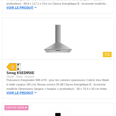
profondeur) : 89.8 x 117.2 x 514 cm Classe énergétique B : économie modérée
VOIR LE PRODUIT
Hotte murale : idéale pour les cuisines compactes
7.1
Smeg KSED95XE
Ubaldi · Darty · Amazon
Puissance d'aspiration 588 m³/h : pour les cuisines spacieuses Coloris Inox Made
in Italie Largeur (90 cm) Niveau sonore 50 dB Classe énergétique B : économie
modérée Dimensions (largeur x hauteur x profondeur) : 90 x 70.4 x 50 cm Hotte
VOIR LE PRODUIT
murale : idéale pour les cuisines compactes
COUP DE CŒUR ❤️