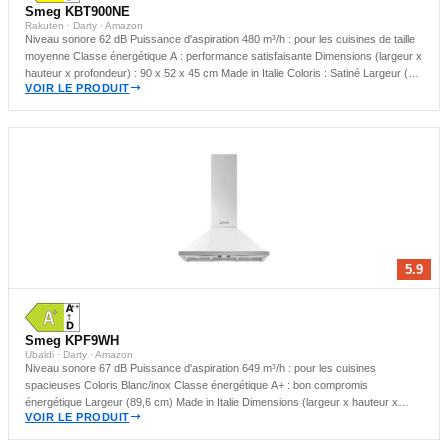
Smeg KBT900NE
Rakuten · Darty · Amazon
Niveau sonore 62 dB Puissance d'aspiration 480 m³/h : pour les cuisines de taille
moyenne Classe énergétique A : performance satisfaisante Dimensions (largeur x
hauteur x profondeur) : 90 x 52 x 45 cm Made in Italie Coloris : Satiné Largeur (90
VOIR LE PRODUIT
cm) Hotte murale : idéale pour les cuisines compactes
5.9
Smeg KPF9WH
Ubaldi · Darty · Amazon
Niveau sonore 67 dB Puissance d'aspiration 649 m³/h : pour les cuisines
spacieuses Coloris Blanc/inox Classe énergétique A+ : bon compromis
énergétique Largeur (89,6 cm) Made in Italie Dimensions (largeur x hauteur x
VOIR LE PRODUIT
profondeur) : 89.6 x 122.7 x 49.5 cm Hotte murale : idéale pour les cuisines
compactes