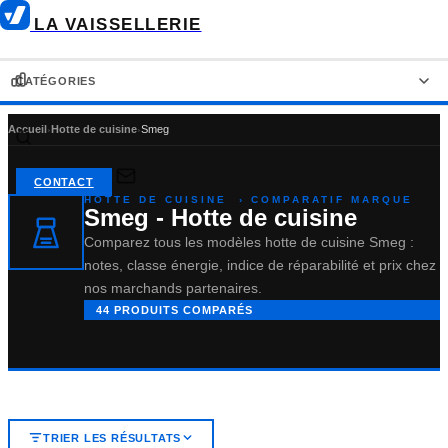
LA VAISSELLERIE
CATÉGORIES
Accueil
›
Hotte de cuisine
›
Smeg
LAVE-VAISSELLE
RÉFRIGÉRATEUR-CONGÉLATEUR
CONTACT
HOTTE DE CUISINE
› COMPARATIF MARQUE
RÉFRIGÉRATEUR AMÉRICAIN
RÉFRIGÉRATEUR
Smeg - Hotte de cuisine
Comparez tous les modèles hotte de cuisine Smeg :
CONGÉLATEUR
FOUR ENCASTRABLE
notes, classe énergie, indice de réparabilité et prix chez
nos marchands partenaires.
44 PRODUITS COMPARÉS
PLAQUE DE CUISSON
HOTTE DE CUISINE
TRIER LES RÉSULTATS