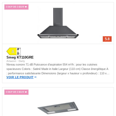
COUP DE CŒUR ❤️
5.8
Smeg KT110GRE
Amazon · Darty
Niveau sonore 71 dB Puissance d'aspiration 554 m³/h : pour les cuisines
spacieuses Coloris : Satiné Made in Italie Largeur (110 cm) Classe énergétique A
: performance satisfaisante Dimensions (largeur x hauteur x profondeur) : 110 x
VOIR LE PRODUIT
90 x 53.2 cm Hotte murale : idéale pour les cuisines compactes
COUP DE CŒUR ❤️