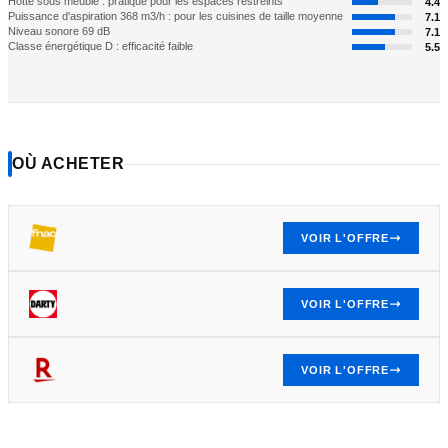
Hotte sous meuble : pratique pour les espaces restreints
4.4
Puissance d'aspiration 368 m3/h : pour les cuisines de taille moyenne
7.1
Niveau sonore 69 dB
7.1
Classe énergétique D : efficacité faible
5.5
OÙ ACHETER
VOIR L'OFFRE
VOIR L'OFFRE
VOIR L'OFFRE