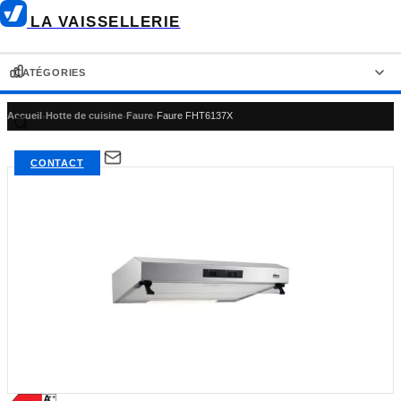
LA VAISSELLERIE
CATÉGORIES
Accueil
›
Hotte de cuisine
›
Faure
›
Faure FHT6137X
LAVE-VAISSELLE
RÉFRIGÉRATEUR-CONGÉLATEUR
CONTACT
RÉFRIGÉRATEUR AMÉRICAIN
RÉFRIGÉRATEUR
CONGÉLATEUR
FOUR ENCASTRABLE
PLAQUE DE CUISSON
HOTTE DE CUISINE