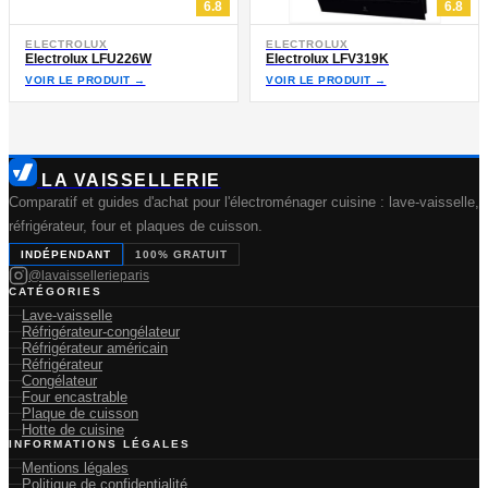
6.8
6.8
ELECTROLUX
ELECTROLUX
Electrolux LFU226W
Electrolux LFV319K
VOIR LE PRODUIT →
VOIR LE PRODUIT →
LA VAISSELLERIE
Comparatif et guides d'achat pour l'électroménager cuisine : lave-vaisselle,
réfrigérateur, four et plaques de cuisson.
INDÉPENDANT
100% GRATUIT
@lavaissellerieparis
CATÉGORIES
Lave-vaisselle
Réfrigérateur-congélateur
Réfrigérateur américain
Réfrigérateur
Congélateur
Four encastrable
Plaque de cuisson
Hotte de cuisine
INFORMATIONS LÉGALES
Mentions légales
Politique de confidentialité