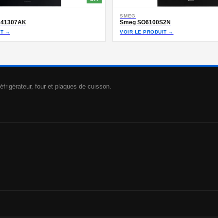
SMEG
B41307AK
Smeg SO6100S2N
IT →
VOIR LE PRODUIT →
éfrigérateur, four et plaques de cuisson.