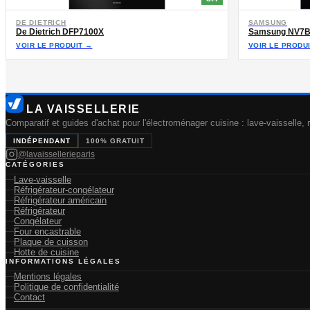
DE DIETRICH
SAMSUNG
De Dietrich DFP7100X
Samsung NV7
VOIR LE PRODUIT →
VOIR LE PRODU
LA VAISSELLERIE
Comparatif et guides d'achat pour l'électroménager cuisine : lave-vaisselle, r
INDÉPENDANT
100% GRATUIT
@lavaissellerieparis
CATÉGORIES
Lave-vaisselle
Réfrigérateur-congélateur
Réfrigérateur américain
Réfrigérateur
Congélateur
Four encastrable
Plaque de cuisson
Hotte de cuisine
INFORMATIONS LÉGALES
Mentions légales
Politique de confidentialité
Contact