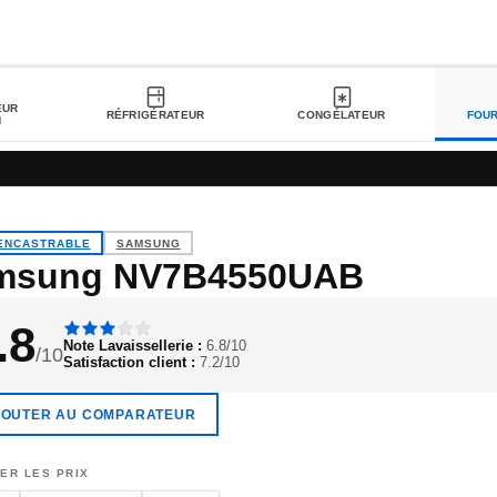
EUR
RÉFRIGÉRATEUR
CONGÉLATEUR
FOU
N
ENCASTRABLE
SAMSUNG
msung NV7B4550UAB
.8
Note Lavaissellerie :
6.8/10
/10
Satisfaction client :
7.2/10
JOUTER AU COMPARATEUR
ER LES PRIX