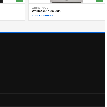
WHIRLPOOL
Whirlpool AKZ9629IX
VOIR LE PRODUIT →