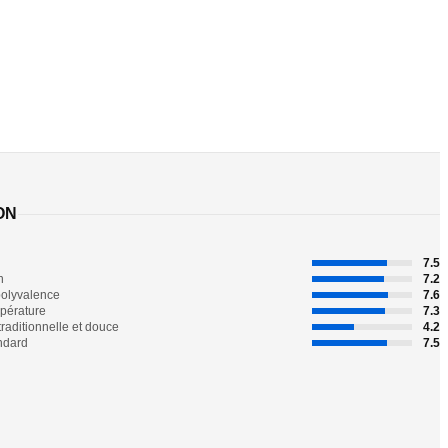
ON
7.5
n
7.2
polyvalence
7.6
mpérature
7.3
traditionnelle et douce
4.2
andard
7.5