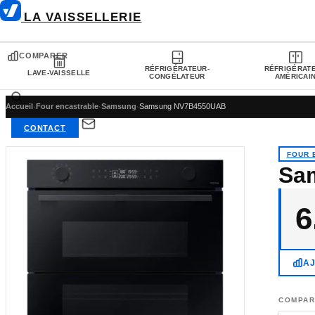
LA VAISSELLERIE
COMPARER
RÉFRIGÉRATEUR-
RÉFRIGÉRAT
LAVE-VAISSELLE
CONGÉLATEUR
AMÉRICAI
Accueil
›
Four encastrable
›
Samsung
›
Samsung NV7B4550UAB
CONTACT
FOUR 
Sa
6
A
COMPAR