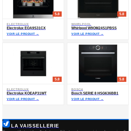
5.8
5.8
ELECTROLUX
WHIRLPOOL
Electrolux EOA9S31CX
Whirlpool W9OM24S1PBSS
VOIR LE PRODUIT →
VOIR LE PRODUIT →
5.8
5.8
ELECTROLUX
BOSCH
Electrolux KOEAP31WT
Bosch SERIE 8 HSG636BB1
VOIR LE PRODUIT →
VOIR LE PRODUIT →
LA VAISSELLERIE