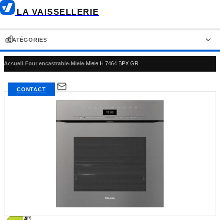
LA VAISSELLERIE
CATÉGORIES
Accueil
›
Four encastrable
›
Miele
›
Miele H 7464 BPX GR
LAVE-VAISSELLE
RÉFRIGÉRATEUR-CONGÉLATEUR
CONTACT
RÉFRIGÉRATEUR AMÉRICAIN
RÉFRIGÉRATEUR
CONGÉLATEUR
FOUR ENCASTRABLE
PLAQUE DE CUISSON
HOTTE DE CUISINE