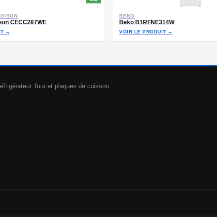
EDISON
BEKO
dison CECC287WE
Beko B1RFNE314W
IT →
VOIR LE PRODUIT →
éfrigérateur, four et plaques de cuisson.