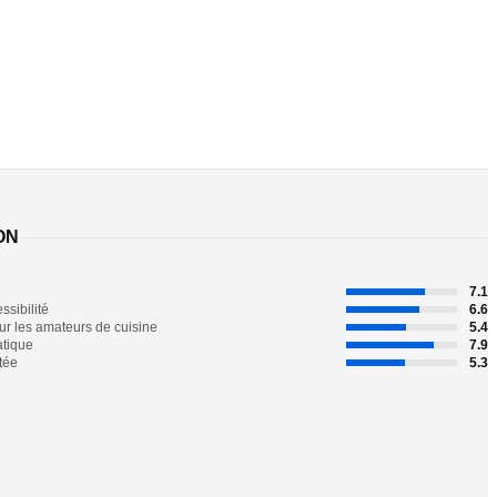
ON
7.1
ssibilité
6.6
ur les amateurs de cuisine
5.4
atique
7.9
tée
5.3