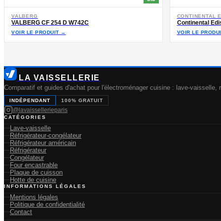
VALBERG
CONTINENTAL 
VALBERG CF 254 D W742C
Continental E
VOIR LE PRODUIT →
VOIR LE PRODU
LA VAISSELLERIE
Comparatif et guides d'achat pour l'électroménager cuisine : lave-vaisselle, r
INDÉPENDANT
100% GRATUIT
@lavaissellerieparis
CATÉGORIES
Lave-vaisselle
Réfrigérateur-congélateur
Réfrigérateur américain
Réfrigérateur
Congélateur
Four encastrable
Plaque de cuisson
Hotte de cuisine
INFORMATIONS LÉGALES
Mentions légales
Politique de confidentialité
Contact