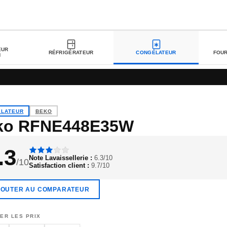
EUR
RÉFRIGÉRATEUR
CONGÉLATEUR
FOU
N
LATEUR
BEKO
ko RFNE448E35W
.3
Note Lavaissellerie :
6.3/10
/10
Satisfaction client :
9.7/10
JOUTER AU COMPARATEUR
ER LES PRIX