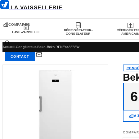
LA VAISSELLERIE
COMPARER
RÉFRIGÉRATEUR-
RÉFRIGÉRAT
LAVE-VAISSELLE
CONGÉLATEUR
AMÉRICAI
Accueil
›
Congélateur
›
Beko
›
Beko RFNE448E35W
CONTACT
CONGÉ
Be
6
A
COMPAR