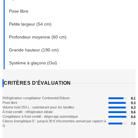
Pose libre
Petite largeur (54 cm)
Profondeur moyenne (60 cm)
Grande hauteur (190 cm)
Système à glaçons (Oui)
CRITÈRES D'ÉVALUATION
Réfrigérateur-congélateur Continental Edison
8.1
Pose libre
9.3
Volume total 253 L : satisfaisant pour les familles
9.3
À froid ventilé : réfrigération idéale
9.6
Congélateur à froid ventilé : dégivrage automatique
9.6
Classe énergétique E : jusqu'à 30 € d'économies annuel par rapport à
7.5
G